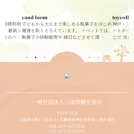
cand loom
toycolle
４時間利用
子どもから大人まで楽しめる駄菓子をはじめ
神戸・三
す。 最新シ
雑貨を取りそろえています。 イベントでは、
ートボー
自分のペ…
駄菓子の移動販売や 縁日などさせて頂…
じで 当た
一般社団法人三田市観光協会
〒669-1531
三田市天神1丁目10-14 兵庫県阪神北県民局三田庁舎内
TEL:
079-561-2241
FAX:
079-550-9011