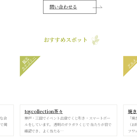
問い合わせる
おすすめスポット
カテゴリー
観光
グル
toycollection茶々
焼き
な会
神戸・三田でイベント出店でくじ引き・スマートボー
「焼
ーで周
ルをしています。 透明のガラガラくじで 当たりが目で
（お
確認でき、よく当たる…
フワ