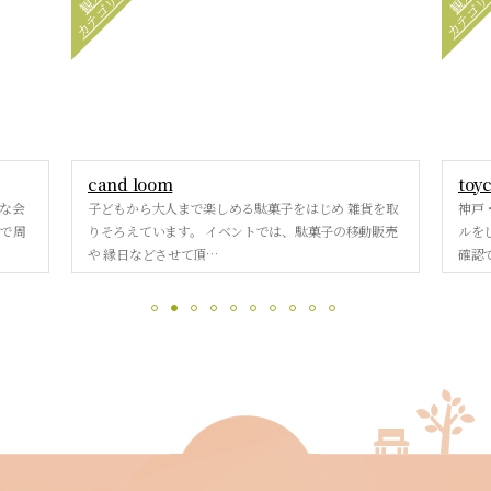
カテゴリー
カテゴリ
観光
観光
cand loom
toy
な会
子どもから大人まで楽しめる駄菓子をはじめ 雑貨を取
神戸
ーで周
りそろえています。 イベントでは、駄菓子の移動販売
ルを
や 縁日などさせて頂…
確認