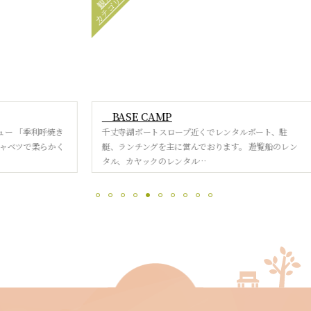
カテゴリー
観光
グル
BASE CAMP
炭火
呼焼き
千丈寺湖ボートスロープ近くでレンタルボート、駐
焼鳥
らかく
艇、ランチングを主に営んでおります。 遊覧船のレン
全国
タル、カヤックのレンタル…