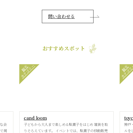
問い合わせる
おすすめスポット
カテゴリー
カテゴリ
観光
観光
cand loom
toy
な会
子どもから大人まで楽しめる駄菓子をはじめ 雑貨を取
神戸
ーで周
りそろえています。 イベントでは、駄菓子の移動販売
ルを