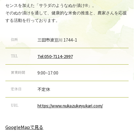
センスを加えた「サラダのようなぬか漬け®」。
そのぬか漬けを通して、健康的な米食の推進と、農家さんを応援
する活動を行っております。
住所
三田市波豆川 1744-1
TEL
Tel:050-7114-2997
営業時間
9:00~17:00
定休日
不定休
URL
https://www.nukazukeyukari.com/
GoogleMapで見る