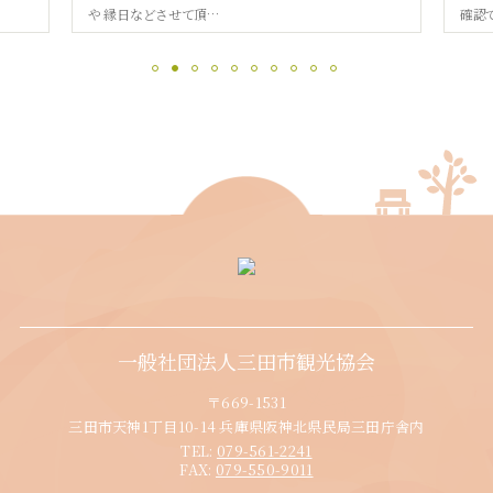
や 縁日などさせて頂…
確認
一般社団法人三田市観光協会
〒669-1531
三田市天神1丁目10-14 兵庫県阪神北県民局三田庁舎内
TEL:
079-561-2241
FAX:
079-550-9011