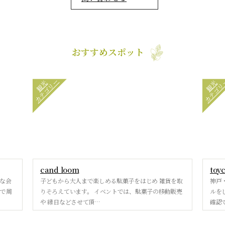
おすすめスポット
カテゴリー
カテゴリ
観光
観光
cand loom
toy
な会
子どもから大人まで楽しめる駄菓子をはじめ 雑貨を取
神戸
ーで周
りそろえています。 イベントでは、駄菓子の移動販売
ルを
や 縁日などさせて頂…
確認