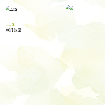
お土産
㈱丹波屋