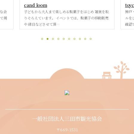
cand loom
toy
な会
子どもから大人まで楽しめる駄菓子をはじめ 雑貨を取
神戸
ーで周
りそろえています。 イベントでは、駄菓子の移動販売
ルを
や 縁日などさせて頂…
確認
一般社団法人三田市観光協会
〒669-1531