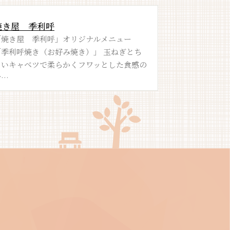
焼き屋 季利呼
BASE CA
「焼き屋 季利呼」オリジナルメニュー
千丈寺湖ボー
「季利呼焼き（お好み焼き）」 玉ねぎとち
ト、駐艇、ラ
ょいキャベツで柔らかくフワッとした食感の
す。 遊覧船の
お…
ル…