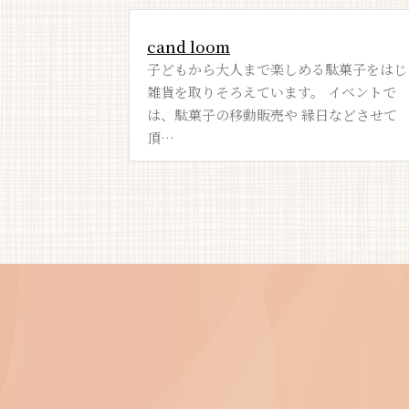
cand loom
・２４時間利用
子どもから大人まで楽しめる駄菓子をはじ
場です。 最新
雑貨を取りそろえています。 イベントで
せず、自分の
は、駄菓子の移動販売や 縁日などさせて
頂…