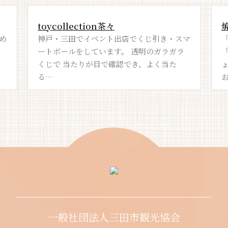
toycollection茶々
め
神戸・三田でイベント出店でくじ引き・スマ
ートボールをしています。 透明のガラガラ
くじで 当たりが目で確認でき、よく当た
る…
一般社団法人三田市観光協会