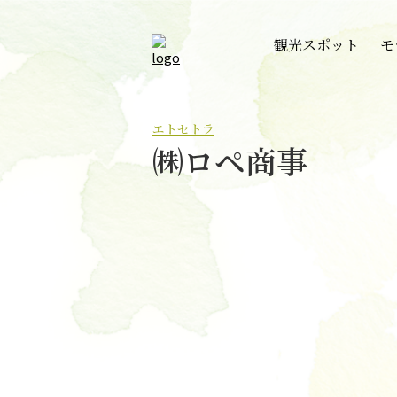
観光スポット
モ
エトセトラ
㈱ロペ商事