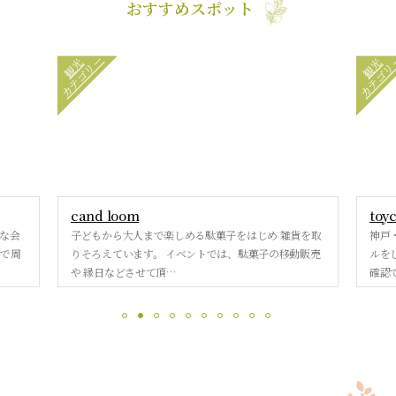
おすすめスポット
カテゴリー
カテゴリ
観光
観光
cand loom
toy
な会
子どもから大人まで楽しめる駄菓子をはじめ 雑貨を取
神戸
ーで周
りそろえています。 イベントでは、駄菓子の移動販売
ルを
や 縁日などさせて頂…
確認